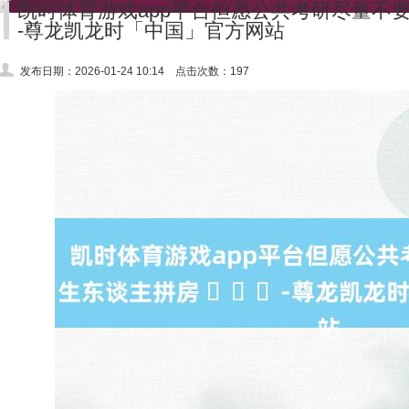
凯时体育游戏app平台但愿公共考研尽量不
​​​-尊龙凯龙时「中国」官方网站
发布日期：2026-01-24 10:14 点击次数：197