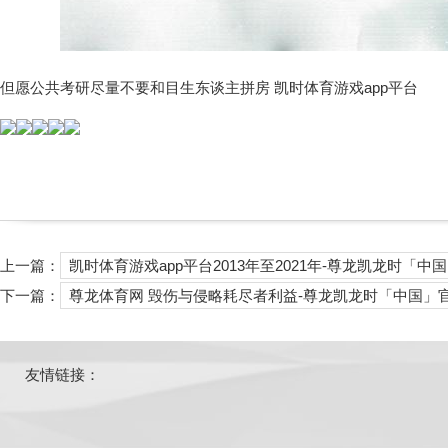
但愿公共考研尽量不要和目生东谈主拼房 ​​​凯时体育游戏app平台
上一篇：
凯时体育游戏app平台2013年至2021年-尊龙凯龙时「中
下一篇：
尊龙体育网 毁伤与侵略耗尽者利益-尊龙凯龙时「中国」
友情链接：