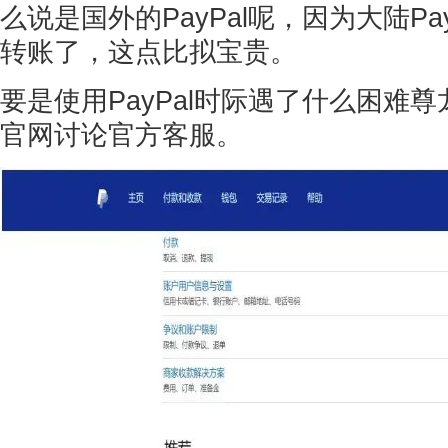
么说是国外的PayPal呢，因为大陆Pa
转账了，这点比拟宝贵。
要是使用PayPal时际遇了什么困难
官网讨论官方客服。