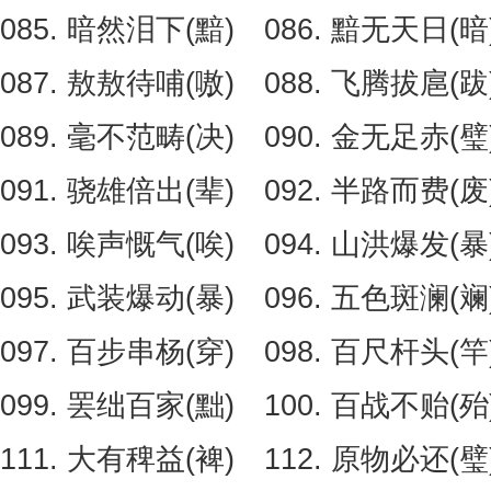
085. 暗然泪下(黯) 086. 黯无天日(暗
087. 敖敖待哺(嗷) 088. 飞腾拔扈(跋
089. 毫不范畴(决) 090. 金无足赤(
091. 骁雄倍出(辈) 092. 半路而费(废
093. 唉声慨气(唉) 094. 山洪爆发(暴
095. 武装爆动(暴) 096. 五色斑澜(斓
097. 百步串杨(穿) 098. 百尺杆头(竿
099. 罢绌百家(黜) 100. 百战不贻(殆
111. 大有稗益(裨) 112. 原物必还(璧