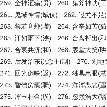
259. 全神灌输(贯) 260. 鬼斧神功(工
261. 鬼域神情(蜮伎) 262. 过尤不
263. 禁若寒蝉(噤) 264. 含辛如苦(茹
265. 汗如雨下(浃) 266. 合盘托出(和
267. 合衷共济(和) 268. 轰堂大笑(哄
269. 后发治东说念主(制) 270. 划地
271. 回光倒映(返) 272. 独具惠眼(慧
273. 昏馈窝囊(聩) 274. 浑浑恶恶(噩
275. 浑玉朴金(璞) 276. 忽然浩大(豁