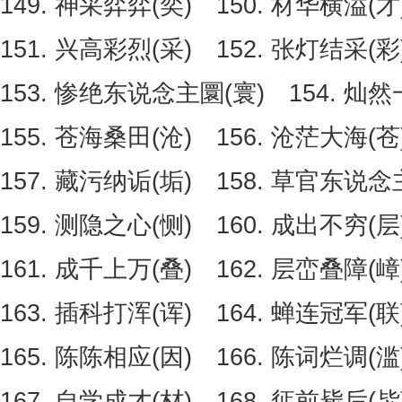
149. 神采弈弈(奕) 150. 材华横溢(才
151. 兴高彩烈(采) 152. 张灯结采(彩
153. 惨绝东说念主圜(寰) 154. 灿然
155. 苍海桑田(沧) 156. 沧茫大海(苍
157. 藏污纳诟(垢) 158. 草官东说念
159. 测隐之心(恻) 160. 成出不穷(层
161. 成千上万(叠) 162. 层峦叠障(嶂
163. 插科打浑(诨) 164. 蝉连冠军(联
165. 陈陈相应(因) 166. 陈词烂调(滥
167. 自学成才(材) 168. 惩前毙后(毖