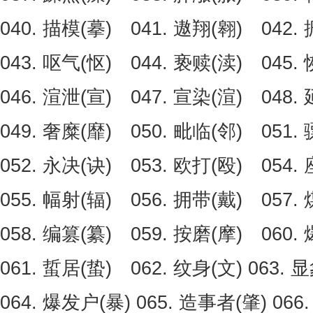
040. 描模(摹) 041. 遨翔(翱) 042.
043. 呕气(怄) 044. 亵赎(渎) 045.
046. 渲泄(宣) 047. 宣染(渲) 048.
049. 奢糜(靡) 050. 毗临(邻) 051.
052. 永决(诀) 053. 欧打(殴) 054.
055. 幅射(辐) 056. 拥带(戴) 057.
058. 编篡(纂) 059. 按磨(摩) 060.
061. 蜇居(蛰) 062. 纹身(文) 063. 
064. 爆发户(暴) 065. 造事者(肇) 066