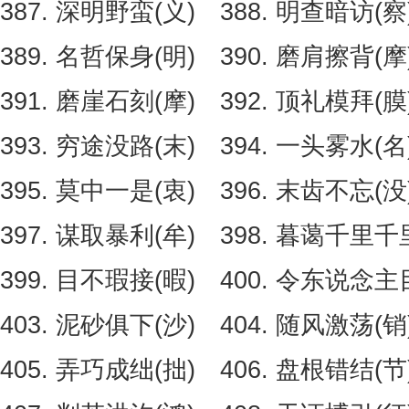
387. 深明野蛮(义) 388. 明查暗访(察
389. 名哲保身(明) 390. 磨肩擦背(摩
391. 磨崖石刻(摩) 392. 顶礼模拜(膜
393. 穷途没路(末) 394. 一头雾水(名
395. 莫中一是(衷) 396. 末齿不忘(没
397. 谋取暴利(牟) 398. 暮蔼千里千
399. 目不瑕接(暇) 400. 令东说念主
403. 泥砂俱下(沙) 404. 随风激荡(销
405. 弄巧成绌(拙) 406. 盘根错结(节