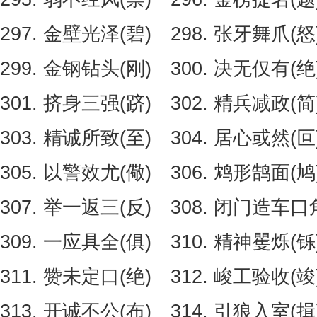
297. 金壁光泽(碧) 298. 张牙舞爪(怒
299. 金钢钻头(刚) 300. 决无仅有(绝
301. 挤身三强(跻) 302. 精兵减政(简
303. 精诚所致(至) 304. 居心或然(叵
305. 以警效尤(儆) 306. 鸩形鹄面(鸠
307. 举一返三(反) 308. 闭门造车口
309. 一应具全(俱) 310. 精神矍烁(
311. 赞未定口(绝) 312. 峻工验收(竣
313. 开诚不公(布) 314. 引狼入室(揖