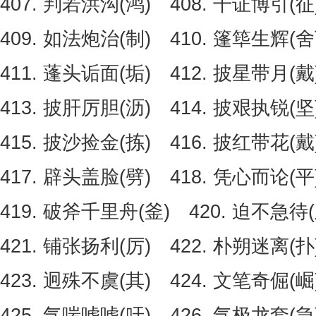
407. 判若洪沟(鸿) 408. 干证博引(征
409. 如法炮治(制) 410. 篷筚生辉(舍
411. 蓬头诟面(垢) 412. 披星带月(戴
413. 披肝厉胆(沥) 414. 披艰执锐(坚
415. 披沙捡金(拣) 416. 披红带花(戴
417. 辟头盖脸(劈) 418. 凭心而论(平
419. 破斧千里舟(釜) 420. 迫不急待(
421. 铺张扬利(厉) 422. 朴朔迷离(扑
423. 迥殊不虞(其) 424. 文笔奇倔(崛
425. 气喘嘘嘘(吁) 426. 气极龙套(急