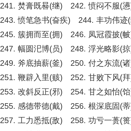
241. 焚膏既晷(继) 242. 愤闷不服(懑
243. 愤笔急书(奋疾) 244. 丰功伟迹(
245. 簇拥而至(拥) 246. 凤冠霞披(帔
247. 幅圆汜博(员) 248. 浮光略影(掠
249. 斧底抽薪(釜) 250. 付之东流(诸
251. 鞭辟入里(赅) 252. 甘败下风(拜
253. 改斜反正(邪) 254. 甘之如怡(饴
255. 感德带德(戴) 256. 根深底固(蒂
257. 工力悉抵(敌) 258. 功亏一蒉(篑