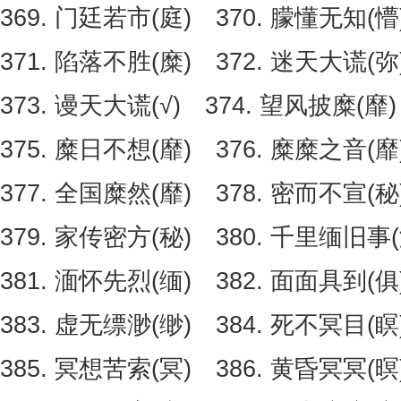
369. 门廷若市(庭) 370. 朦懂无知(懵
371. 陷落不胜(糜) 372. 迷天大谎(弥
373. 谩天大谎(√) 374. 望风披糜(靡)
375. 糜日不想(靡) 376. 糜糜之音(靡
377. 全国糜然(靡) 378. 密而不宣(秘
379. 家传密方(秘) 380. 千里缅旧事(
381. 湎怀先烈(缅) 382. 面面具到(俱
383. 虚无缥渺(缈) 384. 死不冥目(瞑
385. 冥想苦索(冥) 386. 黄昏冥冥(暝