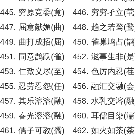
445. 穷原竞委(竟) 446. 穷穷孑立(茕
447. 屈意献媚(曲) 448. 趋之若骛(鹜
449. 曲打成招(屈) 450. 雀巢鸠占(鹊
451. 同意鹊跃(雀) 452. 滋事生非(是
453. 仁致义尽(至) 454. 色厉内忍(荏
455. 忍劳忍怨(任) 456. 融汇交融(会
457. 其乐溶溶(融) 458. 水乳交溶(融
459. 春光溶溶(融) 460. 耳儒目染(濡
461. 儒子可教(孺) 462. 如火如茶(荼