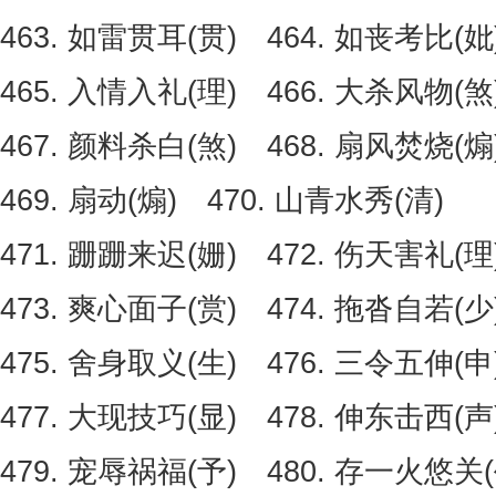
463. 如雷贯耳(贯) 464. 如丧考比(妣
465. 入情入礼(理) 466. 大杀风物(煞
467. 颜料杀白(煞) 468. 扇风焚烧(煽
469. 扇动(煽) 470. 山青水秀(清)
471. 跚跚来迟(姗) 472. 伤天害礼(理
473. 爽心面子(赏) 474. 拖沓自若(少
475. 舍身取义(生) 476. 三令五伸(申
477. 大现技巧(显) 478. 伸东击西(声
479. 宠辱祸福(予) 480. 存一火悠关(