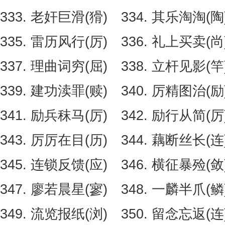
333. 老奸巨滑(猾) 334. 其乐淘淘(
335. 雷历风行(厉) 336. 礼上买卖(尚
337. 理曲词穷(屈) 338. 立杆见影(竿
339. 建功渎罪(赎) 340. 厉精图治(励
341. 励兵秣马(厉) 342. 励行从简(厉
343. 厉厉在目(历) 344. 藕断丝长(连
345. 连锁反馈(应) 346. 横征暴殓(敛
347. 廖若晨星(寥) 348. 一麟半爪(鳞
349. 流览报纸(浏) 350. 留念忘返(连