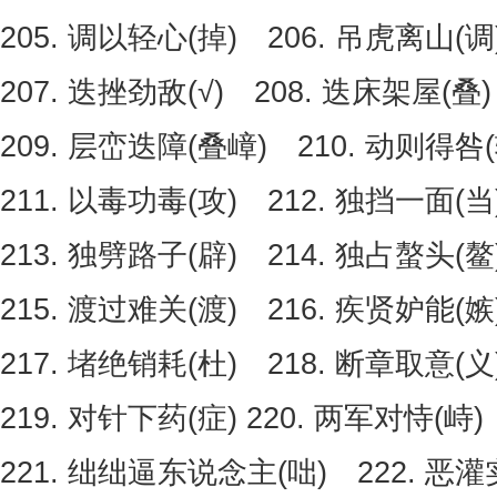
205. 调以轻心(掉) 206. 吊虎离山(调
207. 迭挫劲敌(√) 208. 迭床架屋(叠)
209. 层峦迭障(叠嶂) 210. 动则得咎(
211. 以毒功毒(攻) 212. 独挡一面(当
213. 独劈路子(辟) 214. 独占螯头(鳌
215. 渡过难关(渡) 216. 疾贤妒能(嫉
217. 堵绝销耗(杜) 218. 断章取意(义
219. 对针下药(症) 220. 两军对恃(峙)
221. 绌绌逼东说念主(咄) 222. 恶灌