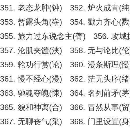
351. 老态龙肿(钟) 352. 炉火成青(纯
353. 暂露头角(崭) 354. 戳力齐心(戮
355. 旅力过东说念主(膂) 356. 攻城
357. 沦肌夹髓(浃) 358. 无与论比(
359. 轮功行赏(论) 360. 漫条斯理(慢
361. 慢不经心(漫) 362. 茫无头序(绪
363. 驰魂夺魄(悚) 364. 名列前矛(茅
365. 貌和神离(合) 366. 冒然从事(贸
367. 无聊丧气(采) 368. 门里设置(身