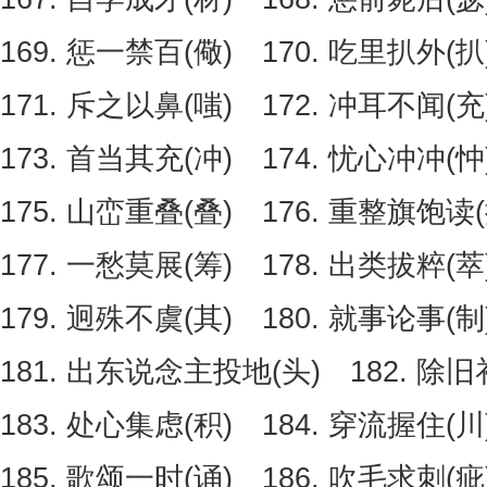
169. 惩一禁百(儆) 170. 吃里扒外(扒
171. 斥之以鼻(嗤) 172. 冲耳不闻(充
173. 首当其充(冲) 174. 忧心冲冲(忡
175. 山峦重叠(叠) 176. 重整旗饱读(
177. 一愁莫展(筹) 178. 出类拔粹(萃
179. 迥殊不虞(其) 180. 就事论事(制
181. 出东说念主投地(头) 182. 除旧
183. 处心集虑(积) 184. 穿流握住(川
185. 歌颂一时(诵) 186. 吹毛求刺(疵