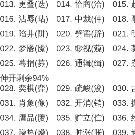
013. 更叠(迭) 014. 恰商(洽) 015.
016. 沾辱(玷) 017. 中裁(仲) 018.
019. 陷井(阱) 020. 劈谣(辟) 021.
022. 梦餍(魇) 023. 缈视(藐) 024.
025. 蓦捐(募) 026. 通辑(缉) 027.
伸开剩余94%
028. 奕棋(弈) 029. 疏峻(浚) 030.
031. 肖象(像) 032. 开消(销) 033.
034. 膺品(赝) 035. 贮立(伫) 036.
037. 躁热(燥) 038. 肿涨(胀) 039.