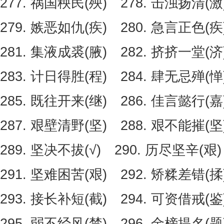
277. 祸国秧民(殃) 278. 击浊扬清(激
279. 嫉恶如仇(疾) 280. 急言正色(疾
281. 集液成裘(腋) 282. 挤挤一堂(济
283. 计日得胜(程) 284. 肆无忌殚(惮
285. 既往开来(继) 286. 佳言懿行(
287. 艰壁清野(坚) 288. 艰不能摧(坚
289. 坚决不拔(√) 290. 历尽坚辛(艰)
291. 坚难困苦(艰) 292. 矫糅差错(揉
293. 接长补短(截) 294. 可资借戒(鉴
295. 弱不经风(禁) 296. 金榜提名(题