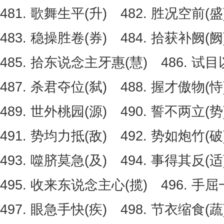
481. 歌舞生平(升) 482. 胜况空前(盛
483. 稳操胜卷(券) 484. 拾获补阙(阙
485. 拾东说念主牙惠(慧) 486. 试目
487. 杀君夺位(弑) 488. 握才傲物(恃
489. 世外桃园(源) 490. 誓不两立(势
491. 势均力抵(敌) 492. 势如炮竹(破
493. 噬脐莫急(及) 494. 事得其反(适
495. 收来东说念主心(揽) 496. 手屈
497. 眼急手快(疾) 498. 节衣缩食(蔬