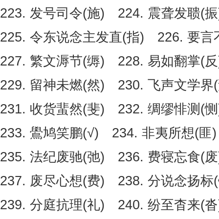
223. 发号司令(施) 224. 震聋发聩(振
225. 令东说念主发直(指) 226. 要言
227. 繁文溽节(缛) 228. 易如翻掌(反
229. 留神未燃(然) 230. 飞声文学界(
231. 收货蜚然(斐) 232. 绸缪悱测(恻
233. 鷽鸠笑鹏(√) 234. 非夷所想(匪)
235. 法纪废驰(弛) 236. 费寝忘食(废
237. 废尽心想(费) 238. 分说念扬标(
239. 分庭抗理(礼) 240. 纷至杳来(沓