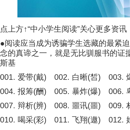
点上方↑“中小学生阅读”关心更多资讯
●阅读应当成为诱骗学生选藏的最紧
念的真谛之一，就是无比驯服书的证
斯基
001. 爱带(戴) 002. 白晰(皙) 003.
004. 报筹(酬) 005. 暴炸(爆) 006.
007. 辩析(辨) 008. 噩讯(噩) 009.
010. 喝采(彩) 011. 飞翔(遨) 012.