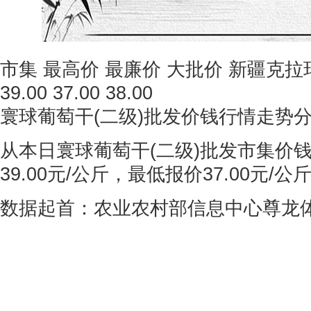
市集 最高价 最廉价 大批价 新疆克
39.00 37.00 38.00
寰球葡萄干(二级)批发价钱行情走势
从本日寰球葡萄干(二级)批发市集价
39.00元/公斤，最低报价37.00元/公
数据起首：农业农村部信息中心尊龙