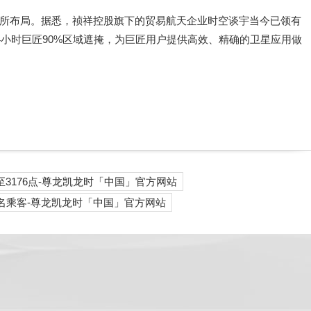
布局。据悉，祯祥控股旗下的贸易航天企业时空谈宇当今已领有
4小时巨匠90%区域遮掩，为巨匠用户提供高效、精确的卫星应用做
3176点-尊龙凯龙时「中国」官方网站
名乘客-尊龙凯龙时「中国」官方网站