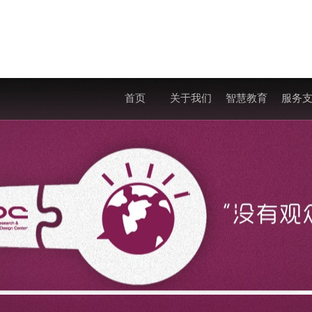
首页
关于我们
智慧教育
服务