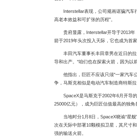
Interstellar表现，公司规画诓
高老本效益和可扩张的历程”。
贵府显露，Interstellar开导于2
箭于2019年头次投入天际，它也成为首
丰田汽车董事长丰田章男在近日的拉斯
导和出产。“咱们也在探索火箭，因为以
他指出，巨匠不应该只须“一家汽车公司
争，马斯克相似是电动汽车制造商特斯拉
SpaceX是马斯克于2002年6月开
25000亿元），成为巨匠估值最高的独角
当地时分1月8日，SpaceX晓谕“星舰”
次在天际中部署10颗模拟卫星，其尺寸和
强的输送火箭。