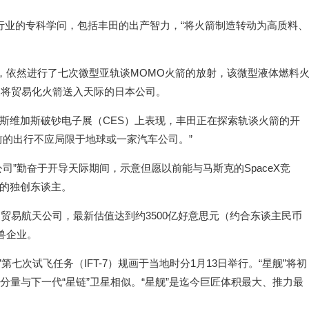
骗汽车行业的专科学问，包括丰田的出产智力，“将火箭制造转动为高质料、
013年，依然进行了七次微型亚轨谈MOMO火箭的放射，该微型液体燃料
家将贸易化火箭送入天际的日本公司。
维加斯破钞电子展（CES）上表现，丰田正在探索轨谈火箭的开
前的出行不应局限于地球或一家汽车公司。”
”勤奋于开导天际期间，示意但愿以前能与马斯克的SpaceX竞
的独创东谈主。
导的贸易航天公司，最新估值达到约3500亿好意思元（约合东谈主民币
兽企业。
第七次试飞任务（IFT-7）规画于当地时分1月13日举行。“星舰”将初
分量与下一代“星链”卫星相似。“星舰”是迄今巨匠体积最大、推力最