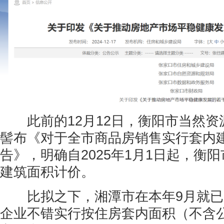
此前的12月12日，衡阳市当然资
髻布《对于全市商品房销售实行套内
告》，明确自2025年1月1日起，衡
建筑面积计价。
比拟之下，湘潭市在本年9月就已
企业不错实行按住房套内面积（不含