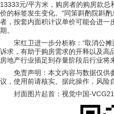
13333元/平方米，购房者的购房款
价的标签发生变化。”同策斟酌院斟酌
者，按套内面积计议单价可能会进一
期。
宋红卫进一步分析称：“取消公摊
诉求，有助于购房需求的开释以及高
房地产行业插足到存量阶段后行业将来
免责声明：本文内容与数据仅供参
议，使用前请核实。据此操作，风险
封面图片起首：视觉中国-VCG21152