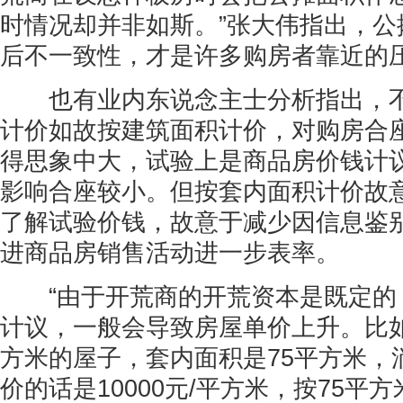
时情况却并非如斯。”张大伟指出，公
后不一致性，才是许多购房者靠近的
也有业内东说念主士分析指出，不
计价如故按建筑面积计价，对购房合
得思象中大，试验上是商品房价钱计
影响合座较小。但按套内面积计价故
了解试验价钱，故意于减少因信息鉴
进商品房销售活动进一步表率。
“由于开荒商的开荒资本是既定的
计议，一般会导致房屋单价上升。比如原
方米的屋子，套内面积是75平方米，
价的话是10000元/平方米，按75平