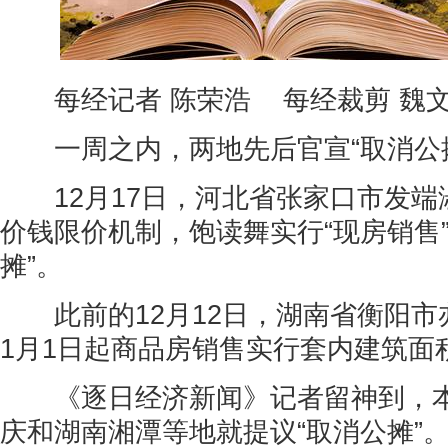
每经记者 陈荣浩 每经裁剪 
一周之内，两地先后官宣“取消公摊
12月17日，河北省张家口市发端
价钱限价机制，饱读舞实行“现房销售
摊”。
此前的12月12日，湖南省衡阳市亦
1月1日起商品房销售实行套内建筑面
《逐日经济新闻》记者留神到，本
庆和湖南湘潭等地就提议“取消公摊”